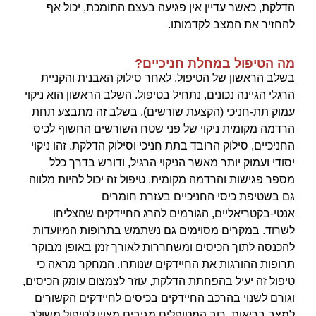
הדלקת, כאשר עדיין אין פגיעה בעצם התומכת, יכול אף
להחזיר את המצב לקדמותו.
מה הטיפול במחלת חניכיים?
בשלב הראשון של הטיפול, לאחר סילוק האבנית והקניית
הרגלי הגיינה נכונים, נתחיל בטיפול. השלב הראשון הוא ניקוי
עמוק תת-חניכי (הקצעת שורשים). בשלב זה מתבצע תחת
הרדמה מקומית ניקוי של פני שטח השורשים החשוף לכיס
החניכיים, סילוק הרובד בתת חניכי וסילוק הדלקת. זהו ניקוי
יסודי ועמוק יותר מאשר הניקוי הרגיל, ודורש בדרך כלל
מספר פגישות והרדמה מקומית. טיפול זה יכול להיות מלווה
גם בשטיפת כיסי החניכיים בעזרת חומרים
אנטי-בקטריאליים, הגורמים להרג החיידקים שהצליחו
לשרוד. במקרים מסוימים גם נשתמש בתרופות המיועדות
להכנסה לתוך הכיסים ומשחררות לאורך זמן באופן מבוקר
תרופות ההורגות את החיידקים שנותרו. המחקר מראה כי
טיפול זה יעיל בהפחתת הדלקת, עוזר לצמצום עומק הכיסים,
וגורם לשנוי בהרכב החיידקים בכיסים לחיידקים הקשורים
למצב בריאות. רוב המטופלים מגיבים מצוין לטיפול משולב