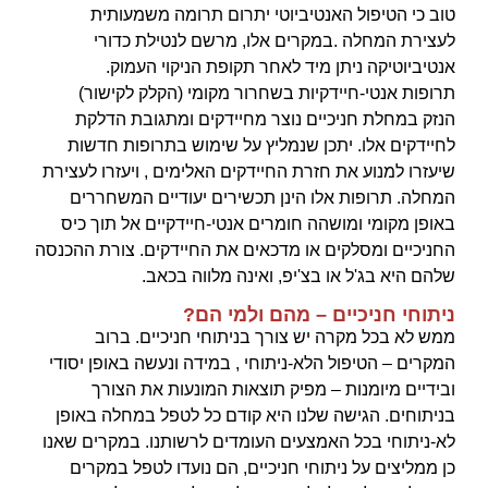
טוב כי הטיפול האנטיביוטי יתרום תרומה משמעותית
לעצירת המחלה .במקרים אלו, מרשם לנטילת כדורי
אנטיביוטיקה ניתן מיד לאחר תקופת הניקוי העמוק.
תרופות אנטי-חיידקיות בשחרור מקומי (הקלק לקישור)
הנזק במחלת חניכיים נוצר מחיידקים ומתגובת הדלקת
לחיידקים אלו. יתכן שנמליץ על שימוש בתרופות חדשות
שיעזרו למנוע את חזרת החיידקים האלימים , ויעזרו לעצירת
המחלה. תרופות אלו הינן תכשירים יעודיים המשחררים
באופן מקומי ומושהה חומרים אנטי-חיידקיים אל תוך כיס
החניכיים ומסלקים או מדכאים את החיידקים. צורת ההכנסה
שלהם היא בג'ל או בצ'יפ, ואינה מלווה בכאב.
ניתוחי חניכיים – מהם ולמי הם?
ממש לא בכל מקרה יש צורך בניתוחי חניכיים. ברוב
המקרים – הטיפול הלא-ניתוחי , במידה ונעשה באופן יסודי
ובידיים מיומנות – מפיק תוצאות המונעות את הצורך
בניתוחים. הגישה שלנו היא קודם כל לטפל במחלה באופן
לא-ניתוחי בכל האמצעים העומדים לרשותנו. במקרים שאנו
כן ממליצים על ניתוחי חניכיים, הם נועדו לטפל במקרים