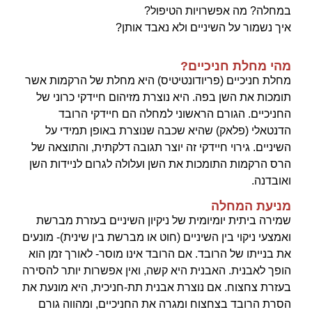
במחלה? מה אפשרויות הטיפול?
איך נשמור על השיניים ולא נאבד אותן?
מהי מחלת חניכיים?
מחלת חניכיים (פריודונטיטיס) היא מחלת של הרקמות אשר
תומכות את השן בפה. היא נוצרת מזיהום חיידקי כרוני של
החניכיים. הגורם הראשוני למחלה הם חיידקי הרובד
הדנטאלי (פלאק) שהיא שכבה שנוצרת באופן תמידי על
השיניים. גירוי חיידקי זה יוצר תגובה דלקתית, והתוצאה של
הרס הרקמות התומכות את השן ועלולה לגרום לניידות השן
ואובדנה.
מניעת המחלה
שמירה ביתית יומיומית של ניקיון השיניים בעזרת מברשת
ואמצעי ניקוי בין השיניים (חוט או מברשת בין שינית)- מונעים
את בנייתו של הרובד. אם הרובד אינו מוסר- לאורך זמן הוא
הופך לאבנית. האבנית היא קשה, ואין אפשרות יותר להסירה
בעזרת צחצוח. אם נוצרת אבנית תת-חניכית, היא מונעת את
הסרת הרובד בצחצוח ומגרה את החניכיים, ומהווה גורם