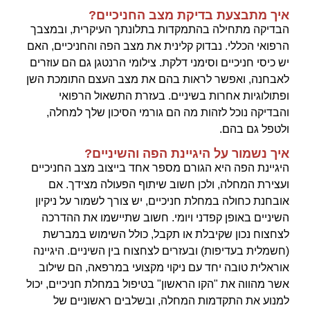
איך מתבצעת בדיקת מצב החניכיים?
הבדיקה מתחילה בהתמקדות בתלונתך העיקרית, ובמצבך
הרפואי הכללי. נבדוק קלינית את מצב הפה והחניכיים, האם
יש כיסי חניכיים וסימני דלקת. צילומי הרנטגן גם הם עוזרים
לאבחנה, ואפשר לראות בהם את מצב העצם התומכת השן
ופתולוגיות אחרות בשיניים. בעזרת התשאול הרפואי
והבדיקה נוכל לזהות מה הם גורמי הסיכון שלך למחלה,
ולטפל גם בהם.
איך נשמור על היגיינת הפה והשיניים?
היגיינת הפה היא הגורם מספר אחד בייצוב מצב החניכיים
ועצירת המחלה, ולכן חשוב שיתוף הפעולה מצידך. אם
אובחנת כחולה במחלת חניכיים, יש צורך לשמור על ניקיון
השיניים באופן קפדני ויומי. חשוב שתיישמו את ההדרכה
לצחצוח נכון שקיבלת או תקבל, כולל השימוש במברשת
(חשמלית בעדיפות) ובעזרים לצחצוח בין השיניים. היגיינה
אוראלית טובה יחד עם ניקוי מקצועי במרפאה, הם שילוב
אשר מהווה את "הקו הראשון" בטיפול במחלת חניכיים, יכול
למנוע את התקדמות המחלה, ובשלבים ראשוניים של